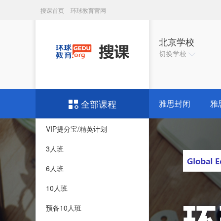
搜课首页
环球教育官网
北京学校
切换学校
全部课程
雅思封闭
雅
VIP提分宝/精英计划
3人班
6人班
10人班
预备10人班