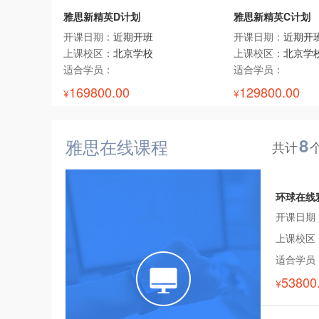
雅思新精英D计划
雅思新精英C计划
开课日期：
近期开班
开课日期：
近期开
上课校区：
北京学校
上课校区：
北京学
适合学员：
适合学员：
169800.00
129800.00
¥
¥
8
雅思在线课程
共计
环球在线
开课日期
上课校区
适合学员
53800
¥