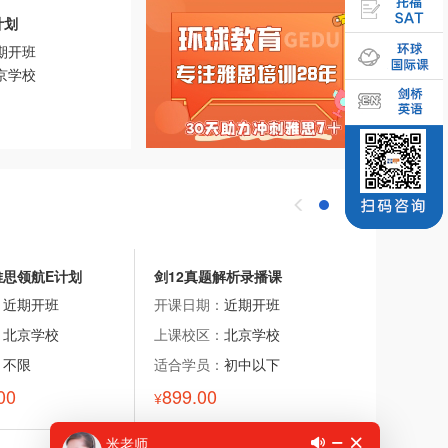
计划
期开班
京学校
雅思领航E计划
剑12真题解析录播课
：
近期开班
开课日期：
近期开班
：
北京学校
上课校区：
北京学校
：
不限
适合学员：
初中以下
00
899.00
¥