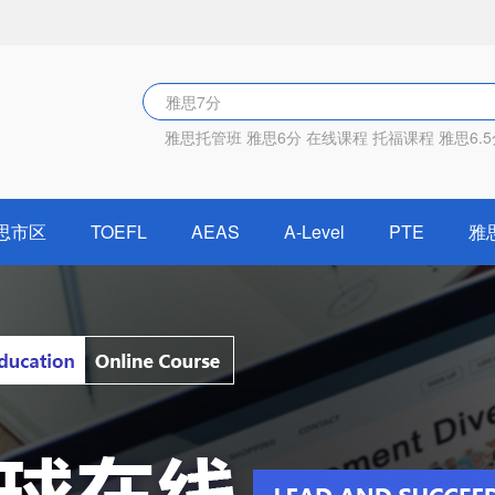
雅思托管班
雅思6分
在线课程
托福课程
雅思6.
思市区
TOEFL
AEAS
A-Level
PTE
雅