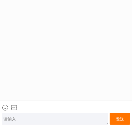
很抱歉，当前课程已下架…
返回
回到首页